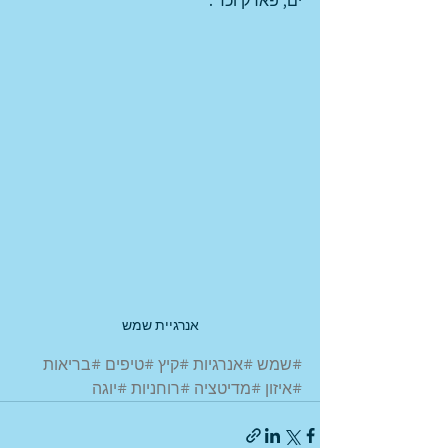
ים, פארק וכד'.
אנרגיית שמש
#שמש
#אנרגיות
#קיץ
#טיפים
#בריאות
#איזון
#מדיטציה
#רוחניות
#יוגה