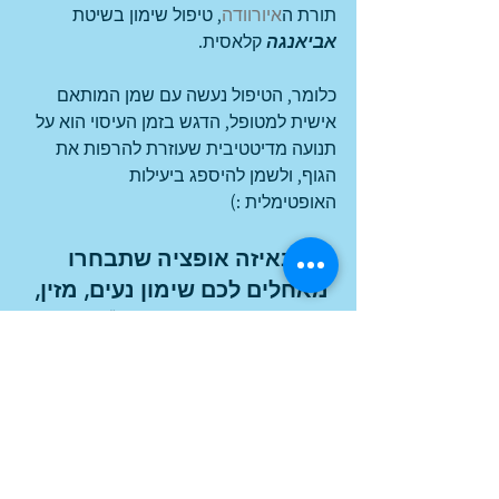
תורת ה
איורוודה
, טיפול שימון בשיטת 
אביאנגה
 קלאסית. 
כלומר, הטיפול נעשה עם שמן המותאם 
אישית למטופל, הדגש בזמן העיסוי הוא על 
תנועה מדיטטיבית שעוזרת להרפות את 
הגוף, ולשמן להיספג ביעילות 
האופטימלית :)
באיזה אופציה שתבחרו 
מאחלים לכם שימון נעים, מזין, 
מפנק ומחזק
 🙏💞🙏
#עיסויים
#שימון
#איורוודה
#בריאות
#איזון